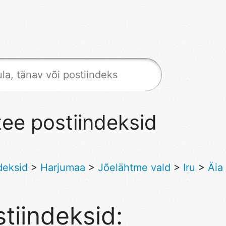
tee postiindeksid
deksid
>
Harjumaa
>
Jõelähtme vald
>
Iru
>
Äia
tiindeksid: