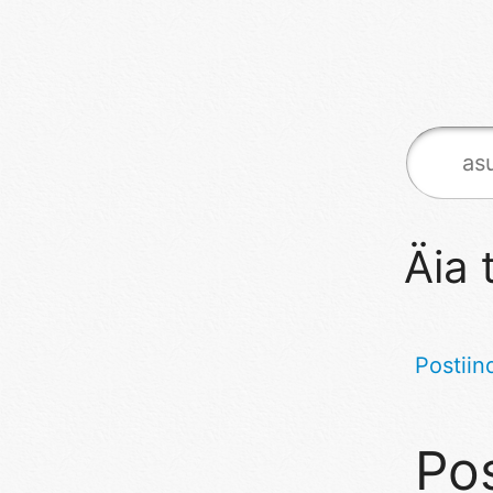
Äia 
Postiin
Pos