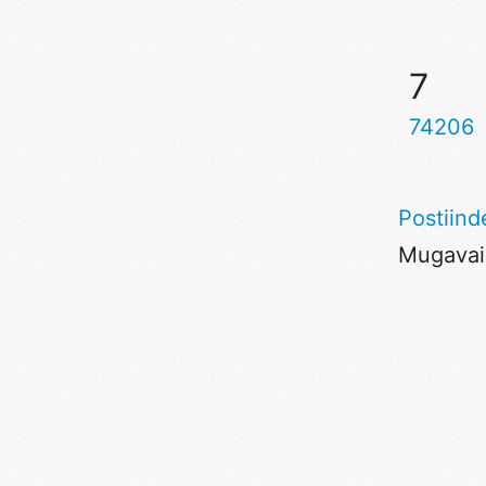
7
74206
Postiind
Mugavaim