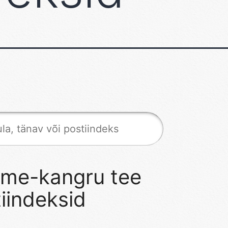
me-kangru tee
iindeksid