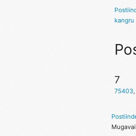
Postiin
kangru
Pos
7
75403
Postiind
Mugavaim