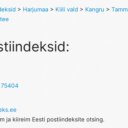
deksid
>
Harjumaa
>
Kiili vald
>
Kangru
>
Tamm
 tee
tiindeksid:
,
75404
eks.ee
 ja kiireim Eesti postiindeksite otsing.