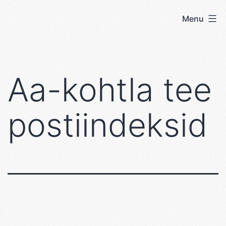
Skip
Menu
User's
to
blog
content
Aa-kohtla tee
postiindeksid