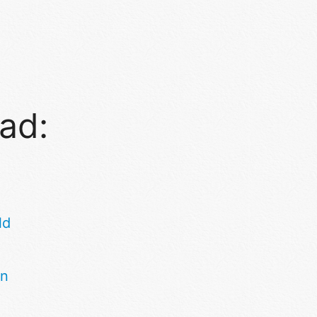
lad:
ld
nn