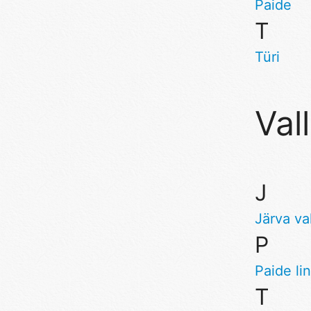
Paide
T
Türi
Val
J
Järva va
P
Paide li
T