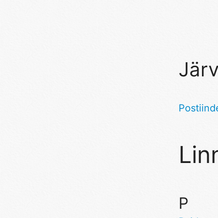
Jär
Postiind
Lin
P