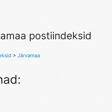
vamaa postiindeksid
eksid
>
Järvamaa
nad: