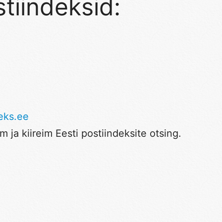
tiindeksid:
eks.ee
 ja kiireim Eesti postiindeksite otsing.