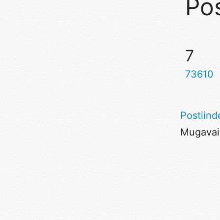
Pos
7
73610
Postiind
Mugavaim