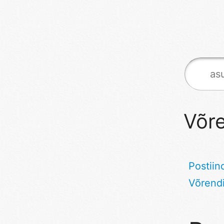
Võre
Postiin
Võrend