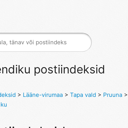
ndiku postiindeksid
deksid
>
Lääne-virumaa
>
Tapa vald
>
Pruuna
>
iku