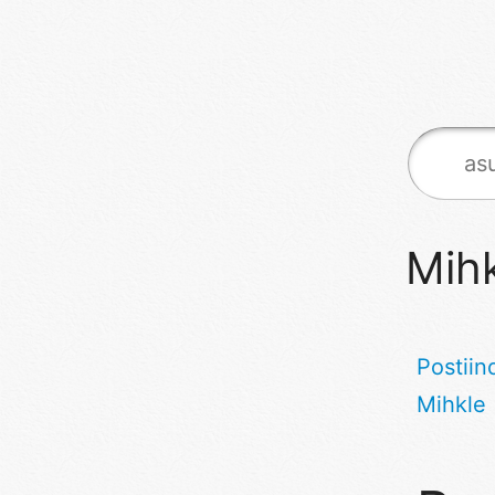
Mihk
Postiin
Mihkle