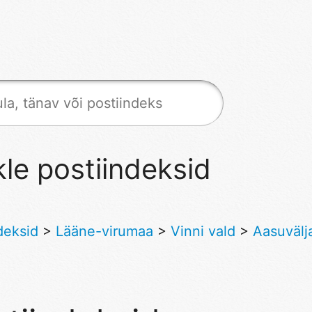
le postiindeksid
deksid
>
Lääne-virumaa
>
Vinni vald
>
Aasuvälj