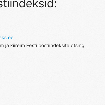
tiindeksid:
eks.ee
 ja kiireim Eesti postiindeksite otsing.