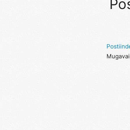
Pos
Postiind
Mugavaim