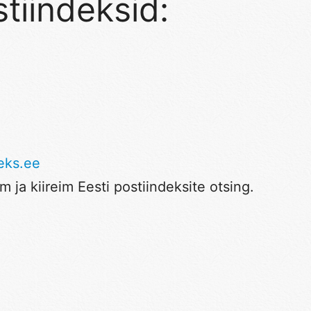
tiindeksid:
eks.ee
 ja kiireim Eesti postiindeksite otsing.