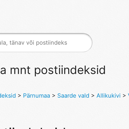
a mnt postiindeksid
deksid
>
Pärnumaa
>
Saarde vald
>
Allikukivi
>