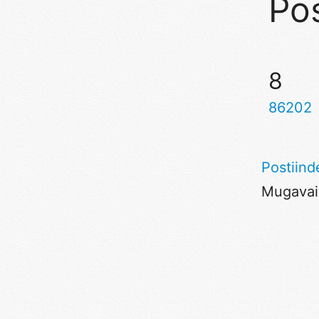
Pos
8
86202
Postiind
Mugavaim