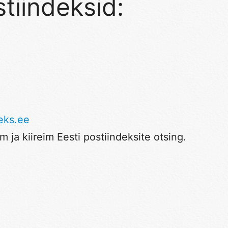
tiindeksid:
eks.ee
 ja kiireim Eesti postiindeksite otsing.