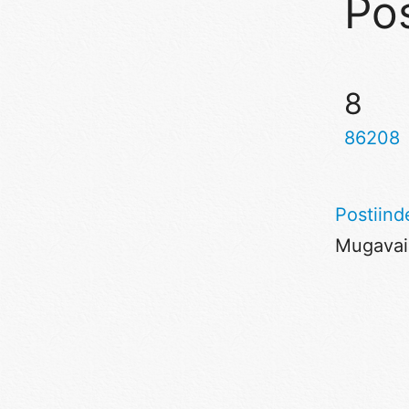
Pos
8
86208
Postiind
Mugavaim