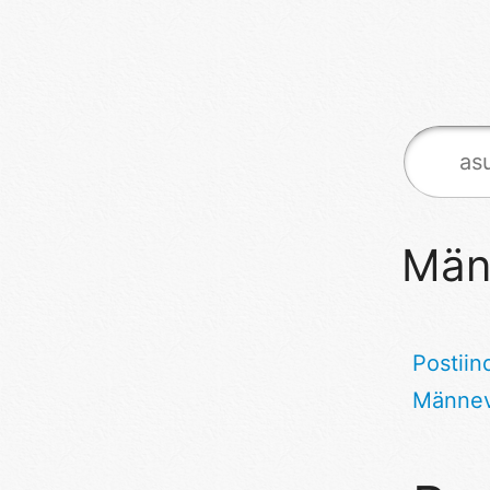
Män
Postiin
Männe