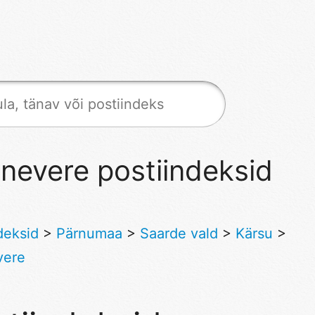
nevere postiindeksid
deksid
>
Pärnumaa
>
Saarde vald
>
Kärsu
>
vere