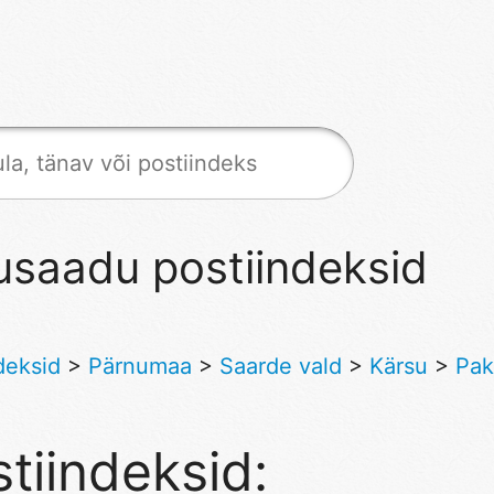
usaadu postiindeksid
deksid
>
Pärnumaa
>
Saarde vald
>
Kärsu
>
Pak
tiindeksid: