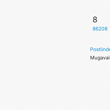
8
86208
Postiind
Mugavaim