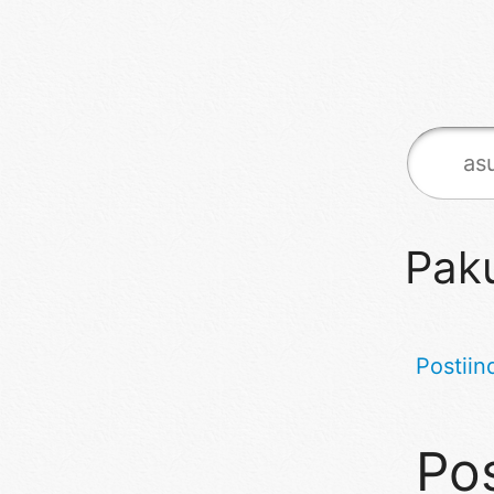
Pak
Postiin
Pos