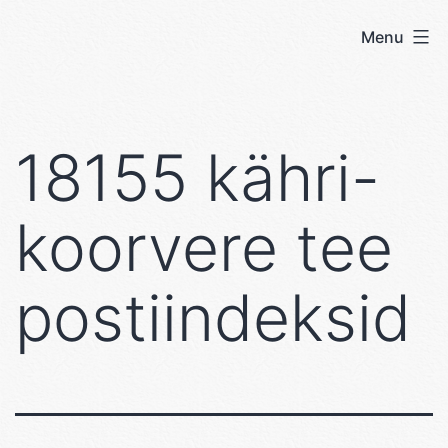
Skip
Menu
User's
to
blog
content
18155 kähri-
koorvere tee
postiindeksid