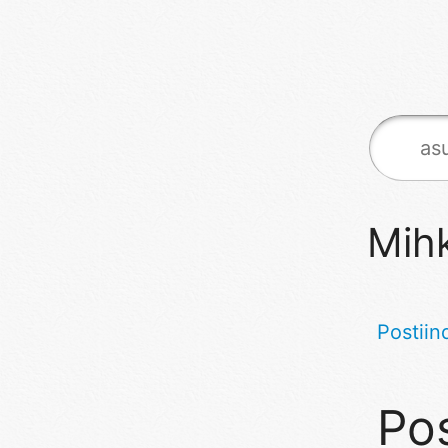
Mihk
Postiin
Pos