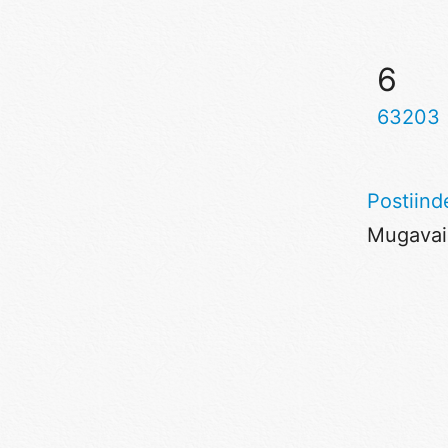
6
63203
Postiind
Mugavaim