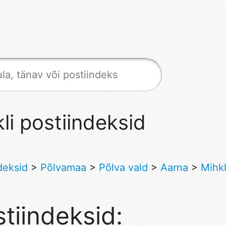
li postiindeksid
deksid
>
Põlvamaa
>
Põlva vald
>
Aarna
>
Mihkl
tiindeksid: