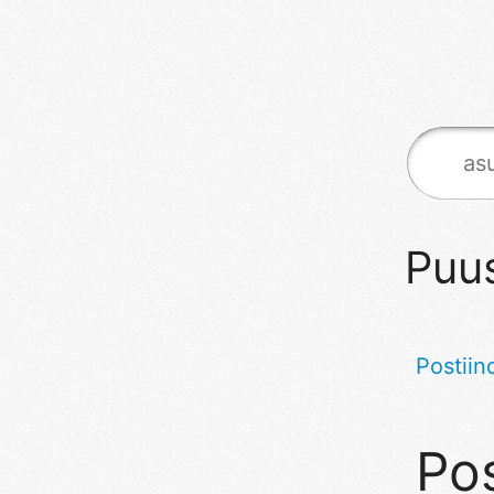
Puus
Postiin
Pos