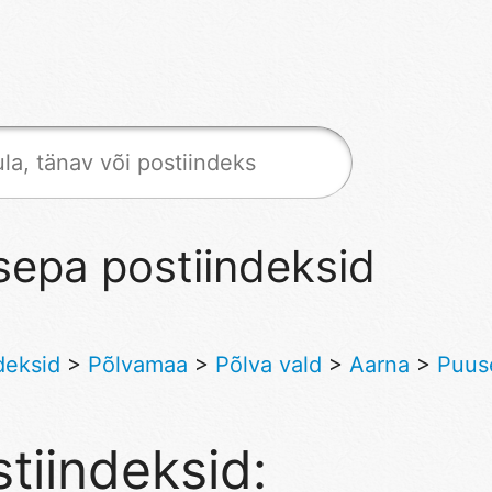
epa postiindeksid
deksid
>
Põlvamaa
>
Põlva vald
>
Aarna
>
Puus
tiindeksid: