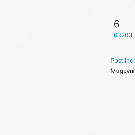
6
63203
Postiind
Mugavaim