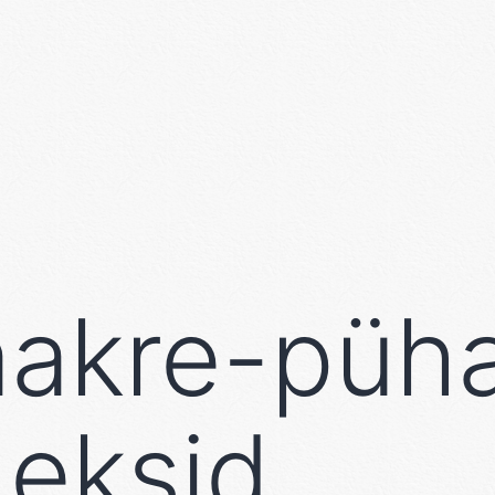
akre-püha
deksid