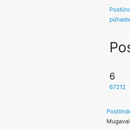
Postiin
pühast
Pos
6
67212
Postiind
Mugavaim