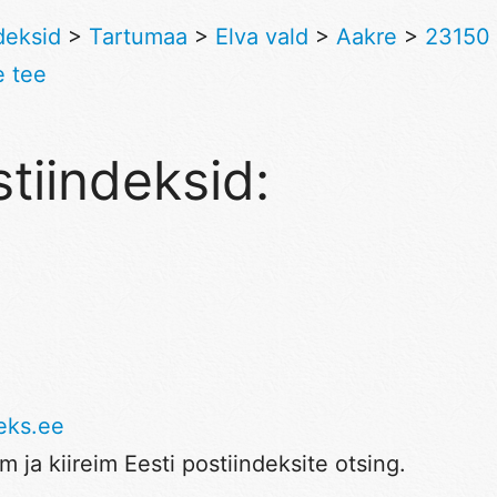
deksid
>
Tartumaa
>
Elva vald
>
Aakre
>
23150 
e tee
tiindeksid:
eks.ee
 ja kiireim Eesti postiindeksite otsing.