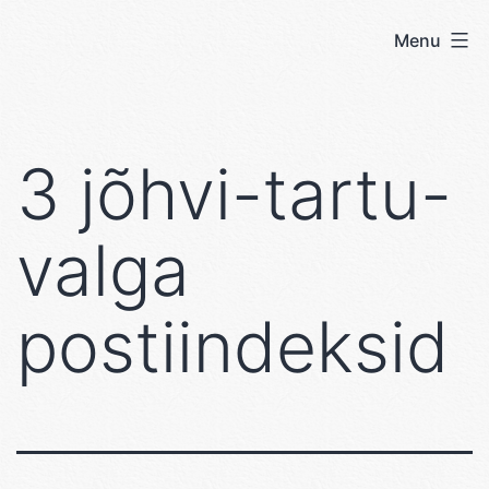
Skip
Menu
User's
to
blog
content
3 jõhvi-tartu-
valga
postiindeksid