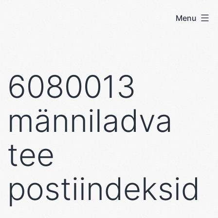
Skip
Menu
User's
to
blog
content
6080013
männiladva
tee
postiindeksid