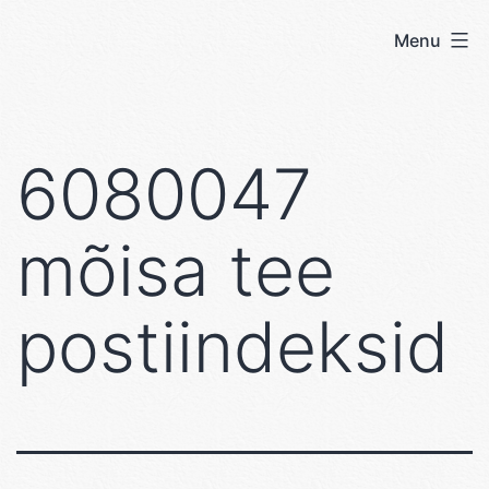
Skip
Menu
User's
to
blog
content
6080047
mõisa tee
postiindeksid