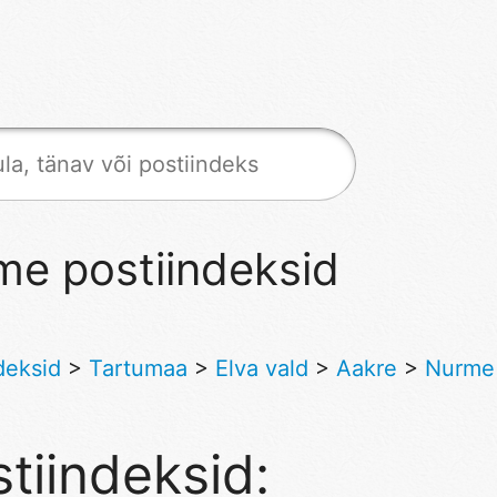
me postiindeksid
deksid
>
Tartumaa
>
Elva vald
>
Aakre
>
Nurme
tiindeksid: