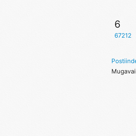
6
67212
Postiind
Mugavaim