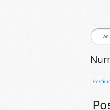
Nur
Postiin
Pos