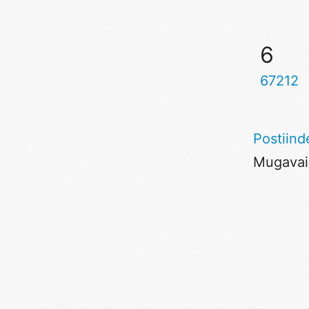
6
67212
Postiind
Mugavaim