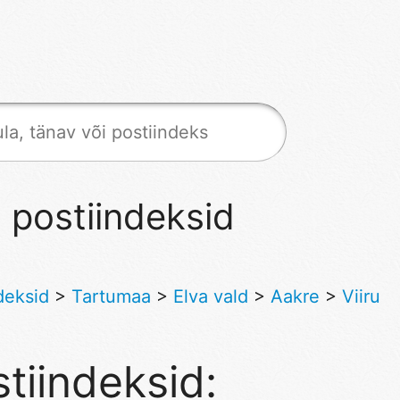
u postiindeksid
deksid
>
Tartumaa
>
Elva vald
>
Aakre
>
Viiru
tiindeksid: