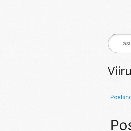
Viir
Postiin
Pos