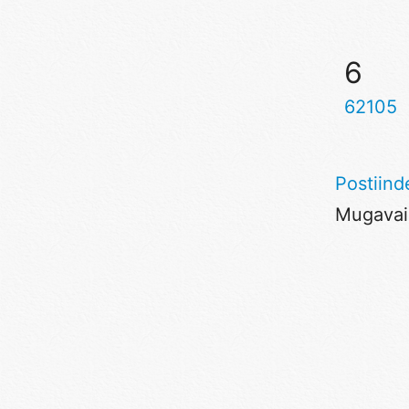
6
62105
Postiind
Mugavaim