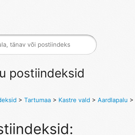
u postiindeksid
deksid
>
Tartumaa
>
Kastre vald
>
Aardlapalu
tiindeksid: