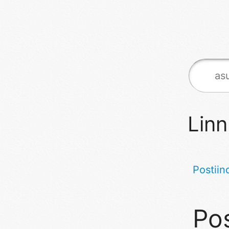
Linn
Postiin
Pos