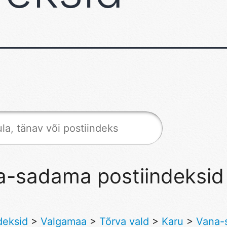
a-sadama postiindeksid
deksid
>
Valgamaa
>
Tõrva vald
>
Karu
>
Vana-