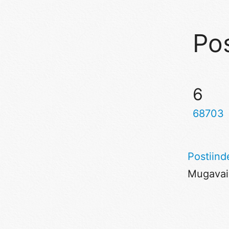
Pos
6
68703
Postiind
Mugavaim