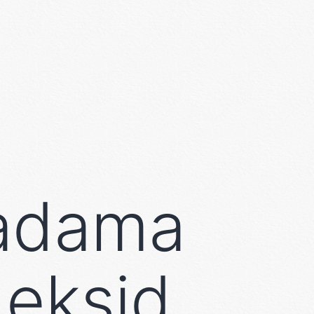
adama
deksid