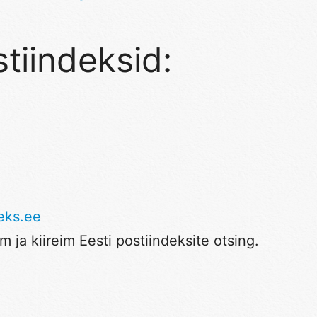
tiindeksid:
eks.ee
 ja kiireim Eesti postiindeksite otsing.