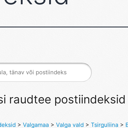
i raudtee postiindeksid
deksid
>
Valgamaa
>
Valga vald
>
Tsirguliina
>