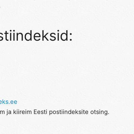
e
tiindeksid:
eks.ee
 ja kiireim Eesti postiindeksite otsing.