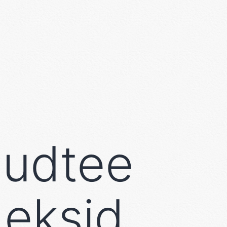
audtee
deksid