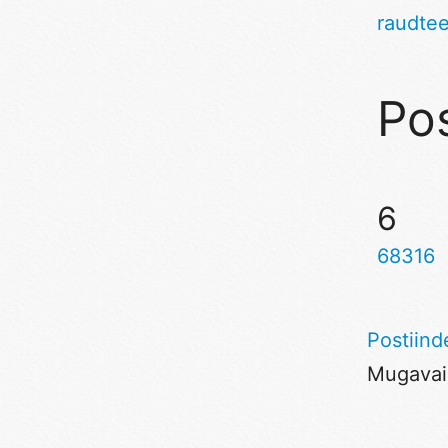
raudte
Pos
6
68316
Postiind
Mugavaim