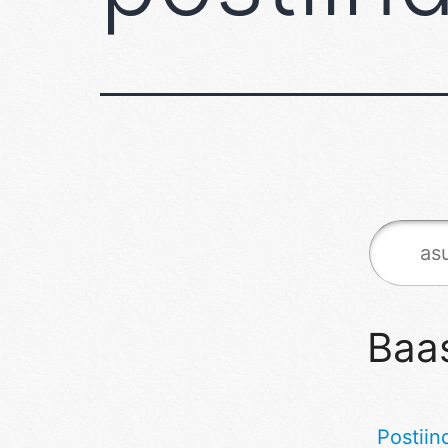
Baas
Postiin