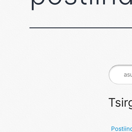
Tsir
Postiin