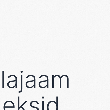
alajaam
deksid