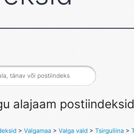
gu alajaam postiindeksi
deksid
>
Valgamaa
>
Valga vald
>
Tsirguliina
>