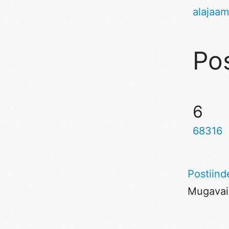
alajaam
Pos
6
68316
Postiind
Mugavaim