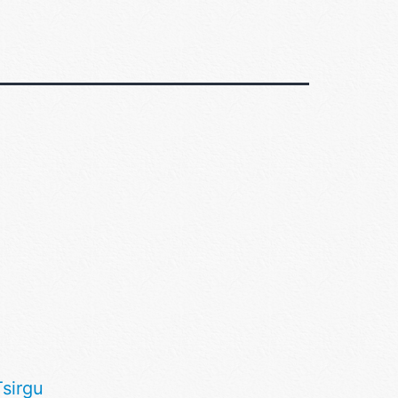
d
Tsirgu