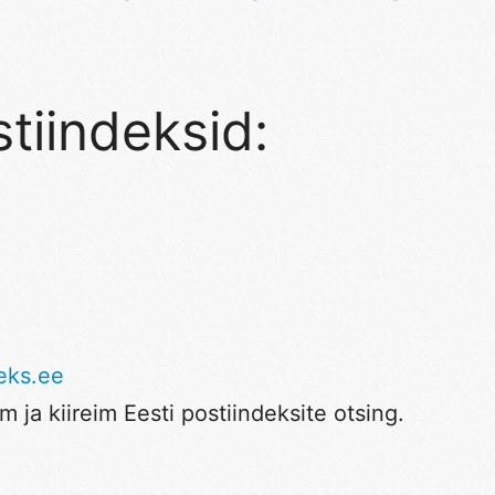
tiindeksid:
eks.ee
 ja kiireim Eesti postiindeksite otsing.