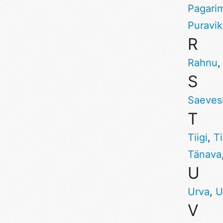
Pagari
Puravi
R
Rahnu
S
Saeves
T
Tiigi
,
T
Tänava
U
Urva
,
U
V