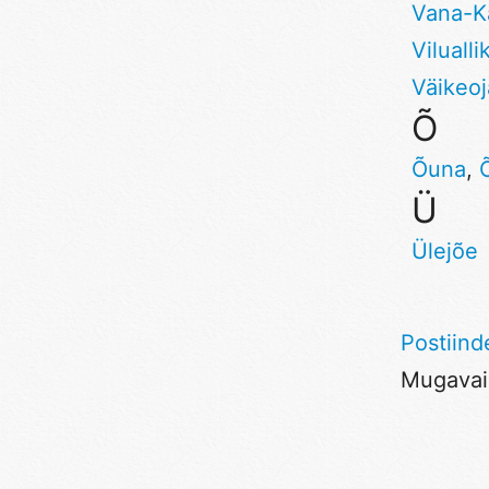
Vana-K
Vilualli
Väikeoj
Õ
Õuna
,
Ü
Ülejõe
Postiind
Mugavaim