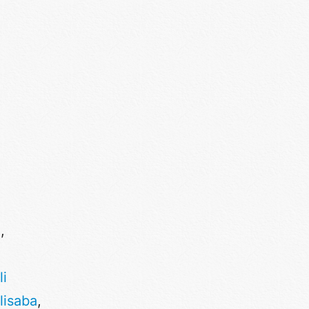
u
,
li
lisaba
,