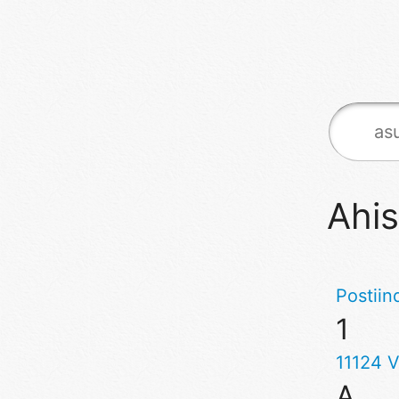
Ahis
Postiin
1
11124 V
A