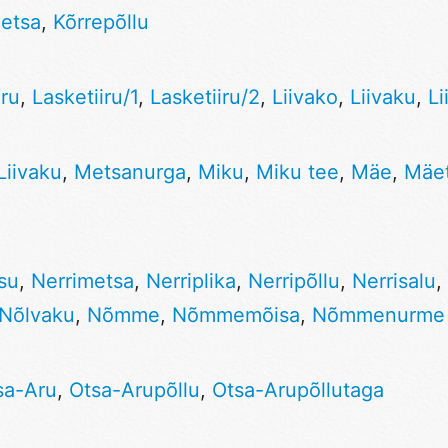
etsa
,
Kõrrepõllu
iru
,
Lasketiiru/1
,
Lasketiiru/2
,
Liivako
,
Liivaku
,
Li
Liivaku
,
Metsanurga
,
Miku
,
Miku tee
,
Mäe
,
Mäe
su
,
Nerrimetsa
,
Nerriplika
,
Nerripõllu
,
Nerrisalu
,
Nõlvaku
,
Nõmme
,
Nõmmemõisa
,
Nõmmenurme
sa-Aru
,
Otsa-Arupõllu
,
Otsa-Arupõllutaga