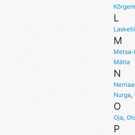
Kõrgem
L
Lasketi
M
Metsa-
Mätta
N
Nerriaa
Nurga
,
O
Oja
,
Ot
P