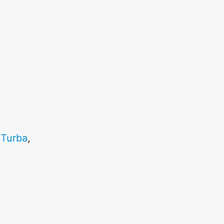
u
,
Turba
,