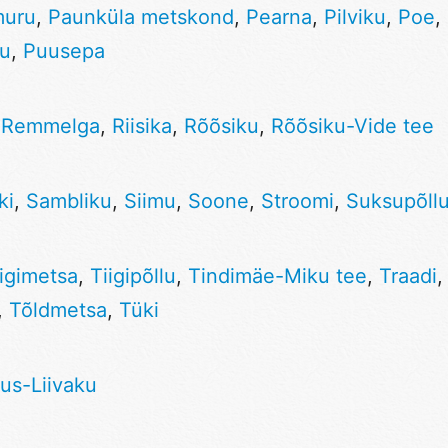
muru
,
Paunküla metskond
,
Pearna
,
Pilviku
,
Poe
,
ku
,
Puusepa
,
Remmelga
,
Riisika
,
Rõõsiku
,
Rõõsiku-Vide tee
ki
,
Sambliku
,
Siimu
,
Soone
,
Stroomi
,
Suksupõll
iigimetsa
,
Tiigipõllu
,
Tindimäe-Miku tee
,
Traadi
,
Tõldmetsa
,
Tüki
us-Liivaku