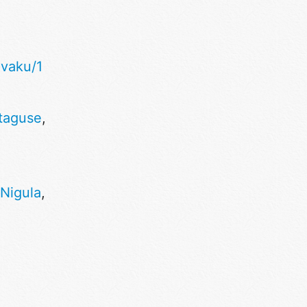
ivaku/1
taguse
,
Nigula
,