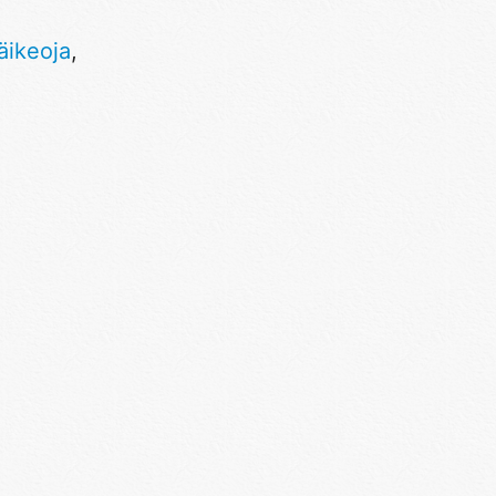
,
äikeoja
,