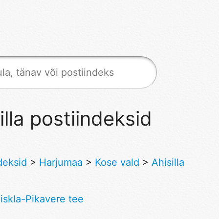
illa postiindeksid
deksid
>
Harjumaa
>
Kose vald
>
Ahisilla
iskla-Pikavere tee