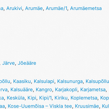
na
,
Arukivi
,
Arumäe
,
Arumäe/1
,
Arumäemetsa
,
Järve
,
Jõeääre
põllu
,
Kaasiku
,
Kalsulapi
,
Kalsunurga
,
Kalsupõll
erva
,
Kalsuääre
,
Kangro
,
Karjakopli
,
Karjametsa
,
ka
,
Kesküla
,
Kipi
,
Kipi/1
,
Kiriku
,
Koplemetsa
,
Kop
aa
,
Kose-Uuemõisa – Viskla tee
,
Kruusimäe
,
Kul