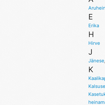
Aruhei
E
Erika
H
Hirve
J
Jänese
K
Kaalika
Kalsus
Kasetu
heinam