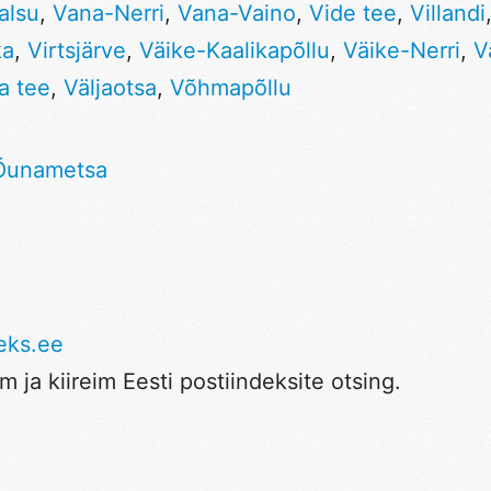
alsu
,
Vana-Nerri
,
Vana-Vaino
,
Vide tee
,
Villandi
ka
,
Virtsjärve
,
Väike-Kaalikapõllu
,
Väike-Nerri
,
V
a tee
,
Väljaotsa
,
Võhmapõllu
Õunametsa
eks.ee
 ja kiireim Eesti postiindeksite otsing.