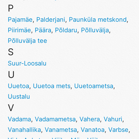
P
Pajamäe
,
Palderjani
,
Paunküla metskond
,
Piirimäe
,
Päära
,
Põldaru
,
Põlluvälja
,
Põlluvälja tee
S
Suur-Loosalu
U
Uuetoa
,
Uuetoa mets
,
Uuetoametsa
,
Uustalu
V
Vadama
,
Vadamametsa
,
Vahera
,
Vahuri
,
Vanahallika
,
Vanametsa
,
Vanatoa
,
Varbse
,