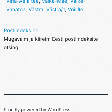
Virla-Aela tee
,
Väike-Mäe
,
Väike-
Vanatoa
,
Västra
,
Västra/1
,
Võilille
Postiindeks.ee
Mugavaim ja kiireim Eesti postiindeksite
otsing.
Proudly powered by
WordPress
.