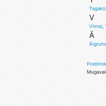
Tagakü
V
Viimsi
,
Ä
Äigrum
Postiind
Mugavaim