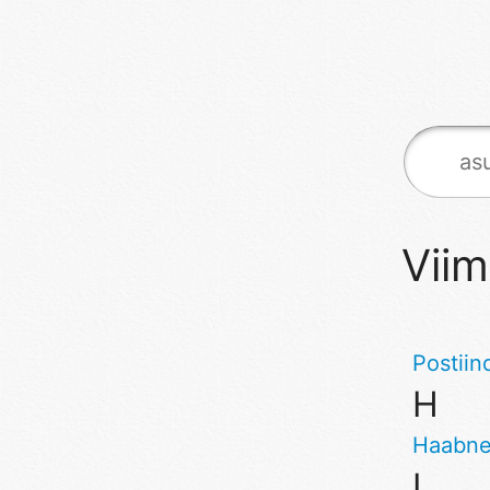
Viim
Postiin
H
Haabn
I