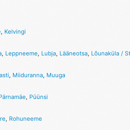
e
,
Kelvingi
a
,
Leppneeme
,
Lubja
,
Lääneotsa
,
Lõunaküla / S
asti
,
Miiduranna
,
Muuga
Pärnamäe
,
Püünsi
re
,
Rohuneeme