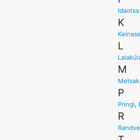
Idaotsa
K
Kelnas
L
Laiakül
M
Metsak
P
Pringi
,
R
Randve
T