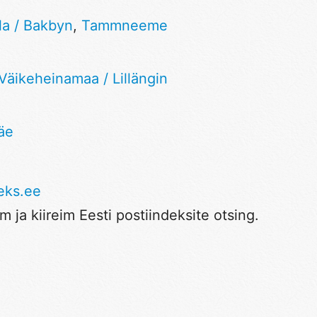
la / Bakbyn
,
Tammneeme
Väikeheinamaa / Lillängin
äe
eks.ee
 ja kiireim Eesti postiindeksite otsing.