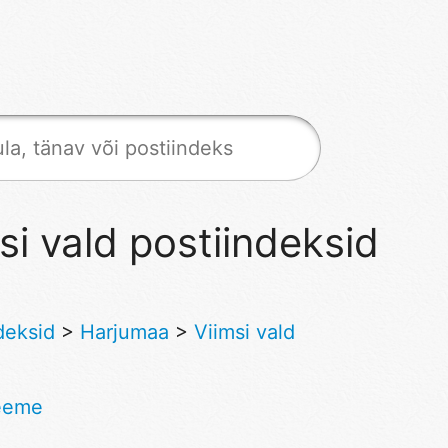
si vald postiindeksid
deksid
>
Harjumaa
>
Viimsi vald
eeme