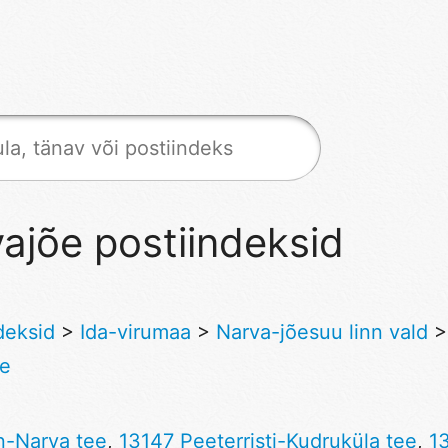
ajõe postiindeksid
deksid
>
Ida-virumaa
>
Narva-jõesuu linn vald
>
õe
nn-Narva tee
,
13147 Peeterristi-Kudruküla tee
,
1