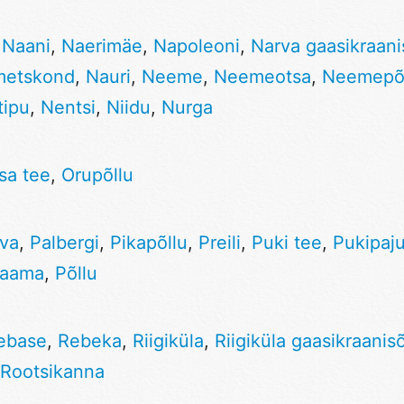
,
Naani
,
Naerimäe
,
Napoleoni
,
Narva gaasikraan
metskond
,
Nauri
,
Neeme
,
Neemeotsa
,
Neemepõ
ipu
,
Nentsi
,
Niidu
,
Nurga
sa tee
,
Orupõllu
lva
,
Palbergi
,
Pikapõllu
,
Preili
,
Puki tee
,
Pukipaj
jaama
,
Põllu
ebase
,
Rebeka
,
Riigiküla
,
Riigiküla gaasikraanis
Rootsikanna