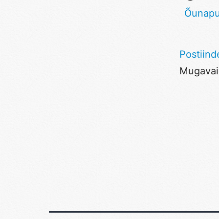
Õunap
Postiind
Mugavaim