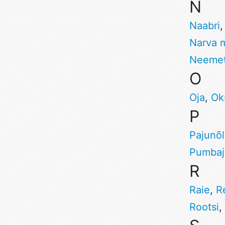
N
Naabri
Narva 
Neemet
O
Oja
,
Ok
P
Pajunõ
Pumba
R
Raie
,
R
Rootsi
,