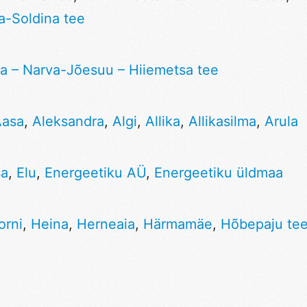
a-Soldina tee
a – Narva-Jõesuu – Hiiemetsa tee
Aasa
,
Aleksandra
,
Algi
,
Allika
,
Allikasilma
,
Arula
sa
,
Elu
,
Energeetiku AÜ
,
Energeetiku üldmaa
orni
,
Heina
,
Herneaia
,
Härmamäe
,
Hõbepaju te