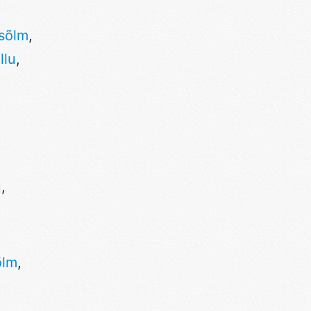
isõlm
,
llu
,
u
,
õlm
,