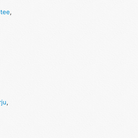
tee
,
rju
,