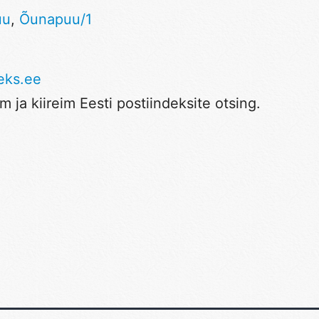
uu
,
Õunapuu/1
eks.ee
 ja kiireim Eesti postiindeksite otsing.