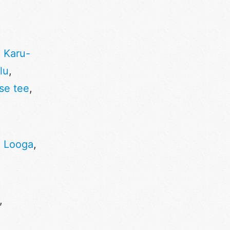
,
Karu-
lu
,
se tee
,
,
Looga
,
,