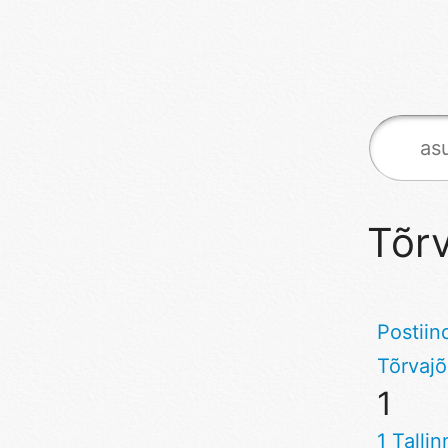
Tõrv
Postiin
Tõrvaj
1
1 Talli