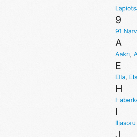
Lapiots
9
91 Narv
A
Aakri
,
E
Ella
,
El
H
Haberk
I
Iljasoru
J