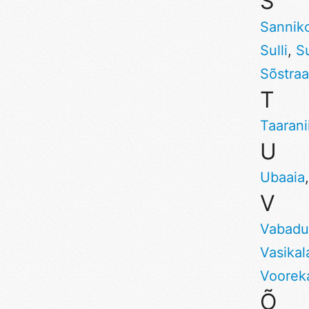
S
Sannik
Sulli
,
S
Sõstraa
T
Taarani
U
Ubaaia
V
Vabadu
Vasika
Voorek
Õ