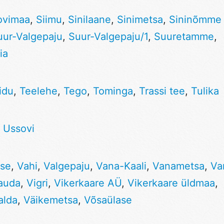
ovimaa
,
Siimu
,
Sinilaane
,
Sinimetsa
,
Sininõmme 
uur-Valgepaju
,
Suur-Valgepaju/1
,
Suuretamme
,
ia
idu
,
Teelehe
,
Tego
,
Tominga
,
Trassi tee
,
Tulika
,
Ussovi
se
,
Vahi
,
Valgepaju
,
Vana-Kaali
,
Vanametsa
,
Va
lauda
,
Vigri
,
Vikerkaare AÜ
,
Vikerkaare üldmaa
,
alda
,
Väikemetsa
,
Võsaülase