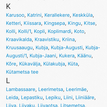
K
Karusoo
,
Katrini
,
Kerallekere
,
Keskküla
,
Ketteri
,
Kiissara
,
Kingsepa
,
Kingu
,
Kitse
,
Kolli
,
Kolli/1
,
Kopli
,
Koplimardi
,
Koto
,
Kraavikalda
,
Kraavistiku
,
Kriina
,
Kruusaaugu
,
Kubja
,
Kubja-Augusti
,
Kubja-
Augusti/1
,
Kubja-Jaani
,
Kukera
,
Käänu
,
Kõre
,
Kükavälja
,
Külakubja
,
Küta
,
Kütametsa tee
L
Lambassaare
,
Leerimetsa
,
Leerimäe
,
Leida
,
Lepastiku
,
Lepiku
,
Liini
,
Liiniääre
,
Liiva
,
Liivaku
,
Liivaotsa
,
Litsemetsa
,