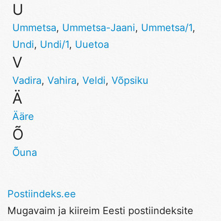
U
Ummetsa
,
Ummetsa-Jaani
,
Ummetsa/1
,
Undi
,
Undi/1
,
Uuetoa
V
Vadira
,
Vahira
,
Veldi
,
Võpsiku
Ä
Ääre
Õ
Õuna
Postiindeks.ee
Mugavaim ja kiireim Eesti postiindeksite