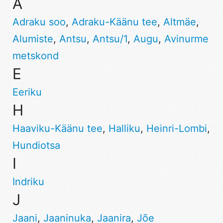
A
Adraku soo
,
Adraku-Käänu tee
,
Altmäe
,
Alumiste
,
Antsu
,
Antsu/1
,
Augu
,
Avinurme
metskond
E
Eeriku
H
Haaviku-Käänu tee
,
Halliku
,
Heinri-Lombi
,
Hundiotsa
I
Indriku
J
Jaani
,
Jaaninuka
,
Jaanira
,
Jõe