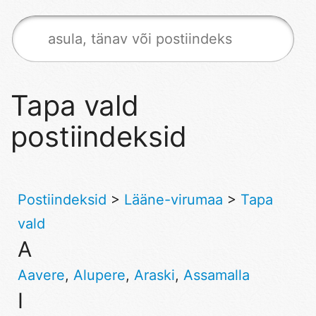
Tapa vald
postiindeksid
Postiindeksid
>
Lääne-virumaa
>
Tapa
vald
A
Aavere
,
Alupere
,
Araski
,
Assamalla
I