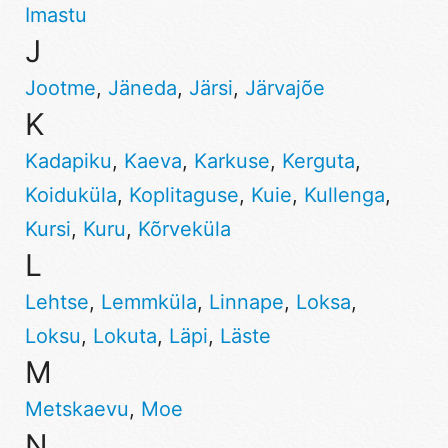
Imastu
J
Jootme
,
Jäneda
,
Järsi
,
Järvajõe
K
Kadapiku
,
Kaeva
,
Karkuse
,
Kerguta
,
Koiduküla
,
Koplitaguse
,
Kuie
,
Kullenga
,
Kursi
,
Kuru
,
Kõrveküla
L
Lehtse
,
Lemmküla
,
Linnape
,
Loksa
,
Loksu
,
Lokuta
,
Läpi
,
Läste
M
Metskaevu
,
Moe
N