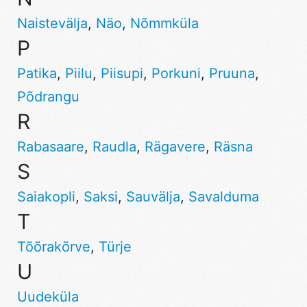
Naistevälja
,
Näo
,
Nõmmküla
P
Patika
,
Piilu
,
Piisupi
,
Porkuni
,
Pruuna
,
Põdrangu
R
Rabasaare
,
Raudla
,
Rägavere
,
Räsna
S
Saiakopli
,
Saksi
,
Sauvälja
,
Savalduma
T
Tõõrakõrve
,
Türje
U
Uudeküla