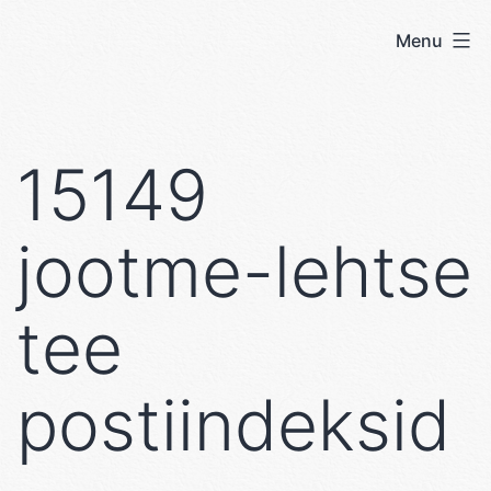
Skip
Menu
User's
to
blog
content
15149
jootme-lehtse
tee
postiindeksid