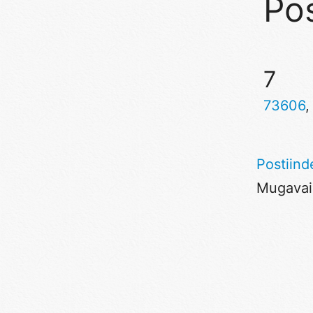
Pos
7
73606
Postiind
Mugavaim