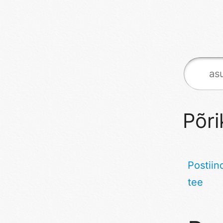
Põri
Postiin
tee