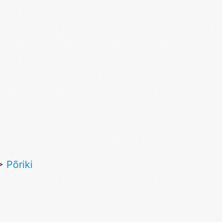
>
Põriki