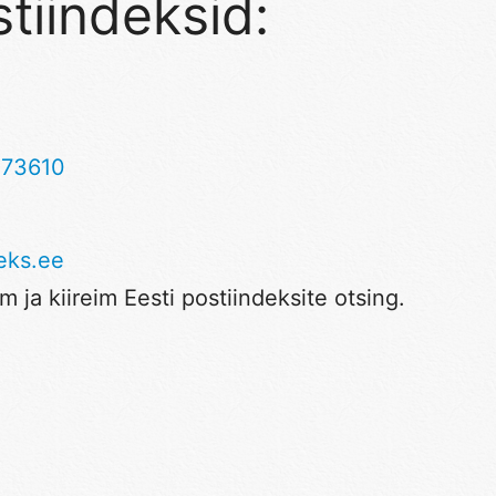
tiindeksid:
,
73610
eks.ee
 ja kiireim Eesti postiindeksite otsing.