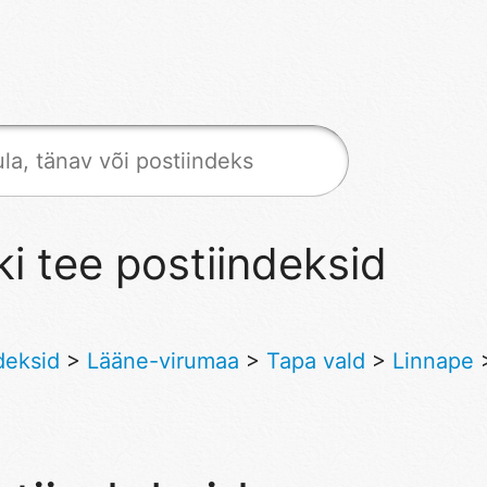
ki tee postiindeksid
deksid
>
Lääne-virumaa
>
Tapa vald
>
Linnape