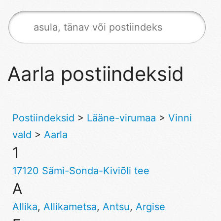
Aarla postiindeksid
Postiindeksid
>
Lääne-virumaa
>
Vinni
vald
>
Aarla
1
17120 Sämi-Sonda-Kiviõli tee
A
Allika
,
Allikametsa
,
Antsu
,
Argise