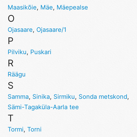
Maasikõie
,
Mäe
,
Mäepealse
O
Ojasaare
,
Ojasaare/1
P
Pilviku
,
Puskari
R
Räägu
S
Samma
,
Sinika
,
Sirmiku
,
Sonda metskond
,
Sämi-Tagaküla-Aarla tee
T
Tormi
,
Torni