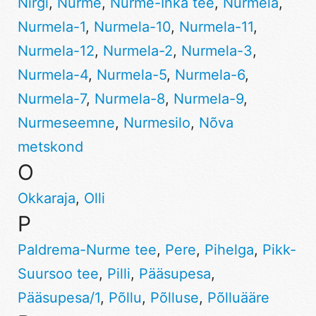
Nirgi
,
Nurme
,
Nurme-Inka tee
,
Nurmela
,
Nurmela-1
,
Nurmela-10
,
Nurmela-11
,
Nurmela-12
,
Nurmela-2
,
Nurmela-3
,
Nurmela-4
,
Nurmela-5
,
Nurmela-6
,
Nurmela-7
,
Nurmela-8
,
Nurmela-9
,
Nurmeseemne
,
Nurmesilo
,
Nõva
metskond
O
Okkaraja
,
Olli
P
Paldrema-Nurme tee
,
Pere
,
Pihelga
,
Pikk-
Suursoo tee
,
Pilli
,
Pääsupesa
,
Pääsupesa/1
,
Põllu
,
Põlluse
,
Põlluääre