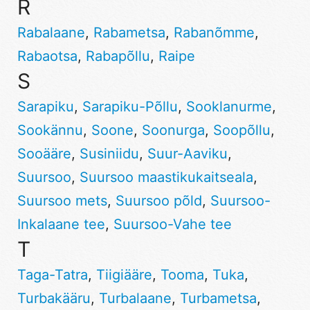
R
Rabalaane
,
Rabametsa
,
Rabanõmme
,
Rabaotsa
,
Rabapõllu
,
Raipe
S
Sarapiku
,
Sarapiku-Põllu
,
Sooklanurme
,
Sookännu
,
Soone
,
Soonurga
,
Soopõllu
,
Sooääre
,
Susiniidu
,
Suur-Aaviku
,
Suursoo
,
Suursoo maastikukaitseala
,
Suursoo mets
,
Suursoo põld
,
Suursoo-
Inkalaane tee
,
Suursoo-Vahe tee
T
Taga-Tatra
,
Tiigiääre
,
Tooma
,
Tuka
,
Turbakääru
,
Turbalaane
,
Turbametsa
,