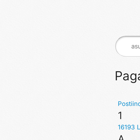
Paga
Postiin
1
16193 L
A