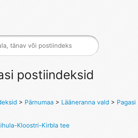
si postiindeksid
deksid
>
Pärnumaa
>
Lääneranna vald
>
Pagasi
ihula-Kloostri-Kirbla tee