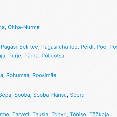
ha
,
Ohha-Nurme
,
Pagasi-Seli tee
,
Pagasiluha tee
,
Perdi
,
Poe
,
Pos
ja
,
Purje
,
Pärna
,
Põlluotsa
ja
,
Rohumaa
,
Roosimäe
Sepa
,
Sooba
,
Sooba-Hansu
,
Sõeru
rme
,
Tarveti
,
Tausla
,
Tohvri
,
Tõnise
,
Töökoja