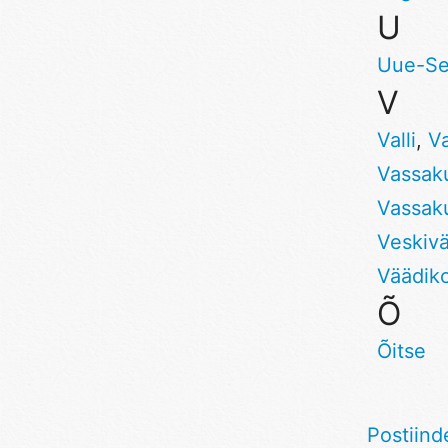
U
Uue-S
V
Valli
,
Va
Vassak
Vassak
Veskivä
Väädik
Õ
Õitse
Postiind