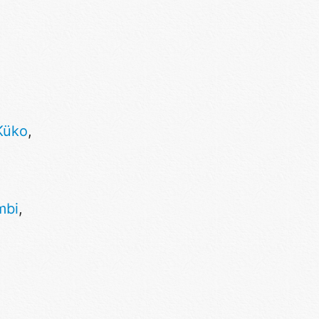
Küko
,
mbi
,