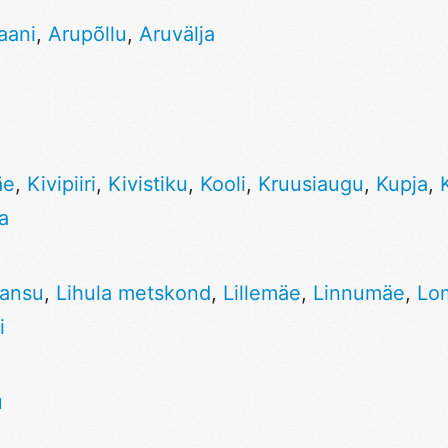
aani
,
Arupõllu
,
Aruvälja
äe
,
Kivipiiri
,
Kivistiku
,
Kooli
,
Kruusiaugu
,
Kupja
,
a
Hansu
,
Lihula metskond
,
Lillemäe
,
Linnumäe
,
Lo
i
u