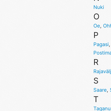
Nuki
O
Oe
,
Oh
P
Pagasi
Postima
R
Rajaväl
S
Saare
,
T
Taganu