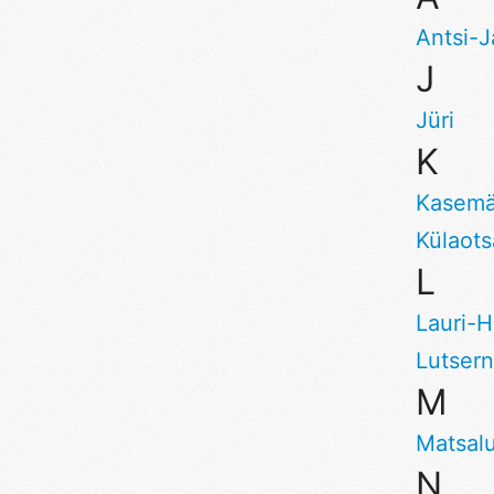
Antsi-J
J
Jüri
K
Kasem
Külaots
L
Lauri-
Lutsern
M
Matsal
N