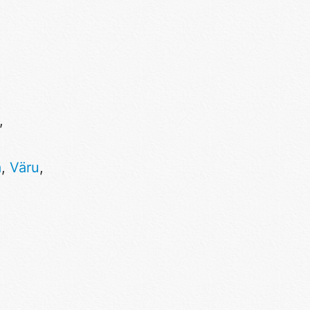
,
a
,
Väru
,