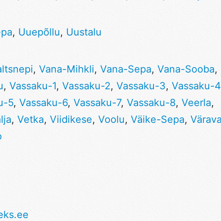
epa
,
Uuepõllu
,
Uustalu
ltsnepi
,
Vana-Mihkli
,
Vana-Sepa
,
Vana-Sooba
,
u
,
Vassaku-1
,
Vassaku-2
,
Vassaku-3
,
Vassaku-4
u-5
,
Vassaku-6
,
Vassaku-7
,
Vassaku-8
,
Veerla
,
lja
,
Vetka
,
Viidikese
,
Voolu
,
Väike-Sepa
,
Värav
o
eks.ee