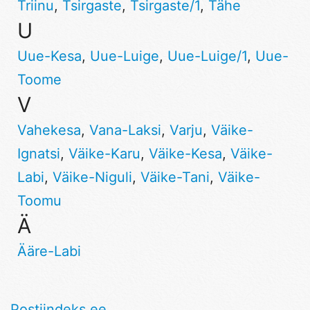
Triinu
,
Tsirgaste
,
Tsirgaste/1
,
Tähe
U
Uue-Kesa
,
Uue-Luige
,
Uue-Luige/1
,
Uue-
Toome
V
Vahekesa
,
Vana-Laksi
,
Varju
,
Väike-
Ignatsi
,
Väike-Karu
,
Väike-Kesa
,
Väike-
Labi
,
Väike-Niguli
,
Väike-Tani
,
Väike-
Toomu
Ä
Ääre-Labi
Postiindeks.ee