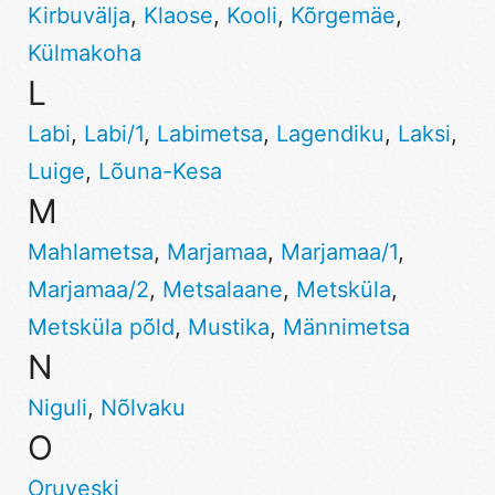
Kirbuvälja
,
Klaose
,
Kooli
,
Kõrgemäe
,
Külmakoha
L
Labi
,
Labi/1
,
Labimetsa
,
Lagendiku
,
Laksi
,
Luige
,
Lõuna-Kesa
M
Mahlametsa
,
Marjamaa
,
Marjamaa/1
,
Marjamaa/2
,
Metsalaane
,
Metsküla
,
Metsküla põld
,
Mustika
,
Männimetsa
N
Niguli
,
Nõlvaku
O
Oruveski