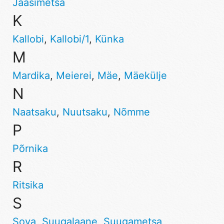
Jaasimetsa
K
Kallobi
,
Kallobi/1
,
Künka
M
Mardika
,
Meierei
,
Mäe
,
Mäekülje
N
Naatsaku
,
Nuutsaku
,
Nõmme
P
Põrnika
R
Ritsika
S
Sova
,
Suugalaane
,
Suugametsa
,